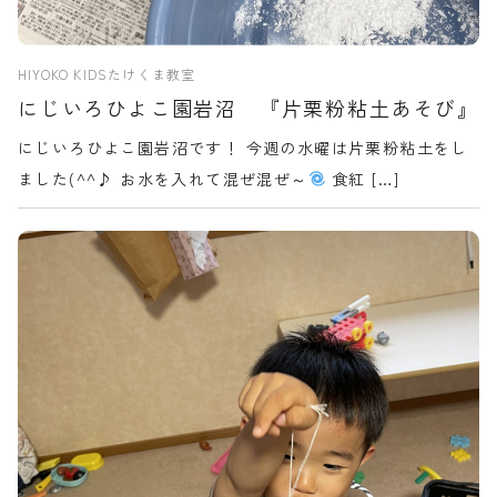
見学申込・お問合せ
HIYOKO KIDSたけくま教室
にじいろひよこ園岩沼 『片栗粉粘土あそび』
にじいろひよこ園岩沼です！ 今週の水曜は片栗粉粘土をし
ました(^^♪ お水を入れて混ぜ混ぜ～
食紅 […]