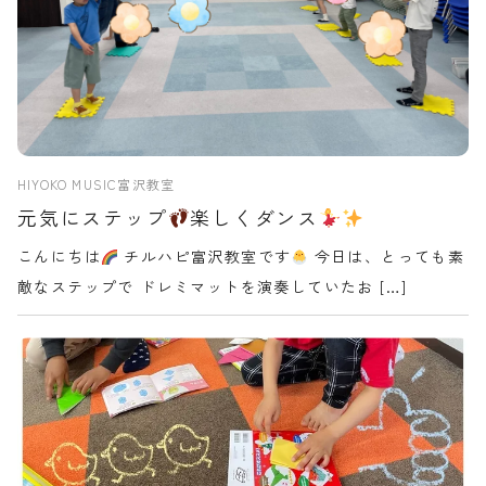
HIYOKO MUSIC富沢教室
元気にステップ
楽しくダンス
こんにちは
チルハピ富沢教室です
今日は、とっても素
敵なステップで ドレミマットを演奏していたお […]