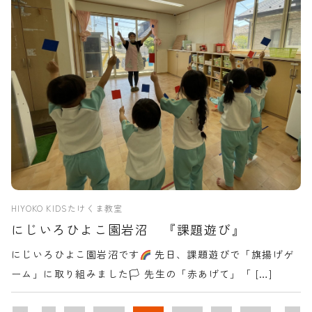
HIYOKO KIDSたけくま教室
にじいろひよこ園岩沼 『課題遊び』
にじいろひよこ園岩沼です
先日、課題遊びで「旗揚げゲ
ーム」に取り組みました🏳 先生の「赤あげて」「 […]