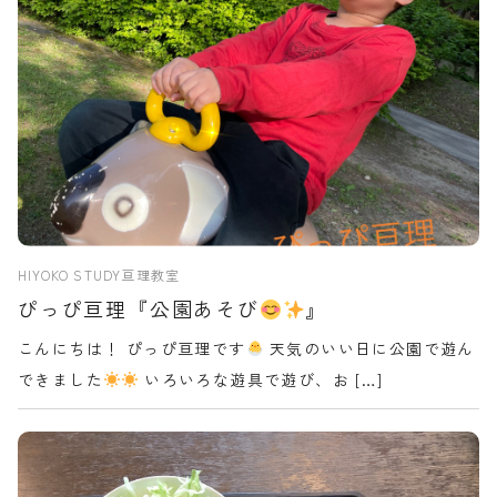
HIYOKO STUDY亘理教室
ぴっぴ亘理『公園あそび
』
こんにちは！ ぴっぴ亘理です
天気のいい日に公園で遊ん
できました
いろいろな遊具で遊び、お […]