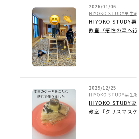
2026/01/06
HIYOKO STUDY栗生
HIYOKO STUDY栗
教室『感性の森へ行
う
』
2025/12/25
HIYOKO STUDY栗生
HIYOKO STUDY栗
教室『クリスマスケ
キ作り
』