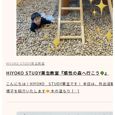
HIYOKO STUDY栗生教室
HIYOKO STUDY栗生教室『感性の森へ行こう
』
こんにちは！HIYOKO STUDY栗生です！ 本日は、外出活
様子を紹介いたします
木の温もり […]