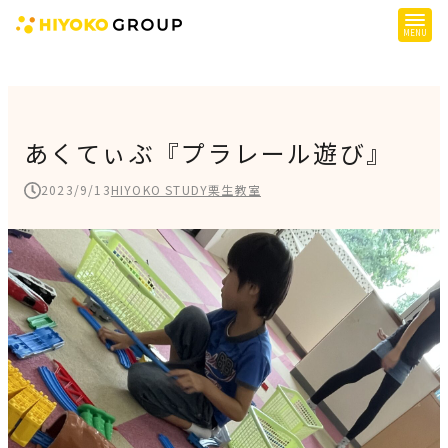
ひよこグループについて
提供サービス
あくてぃぶ『プラレール遊び』
子育て支援
2023/9/13
HIYOKO STUDY栗生教室
障がい児支援
障がい者支援
施設一覧
会社概要
お知らせ
採用情報
施設空き状況はこちら