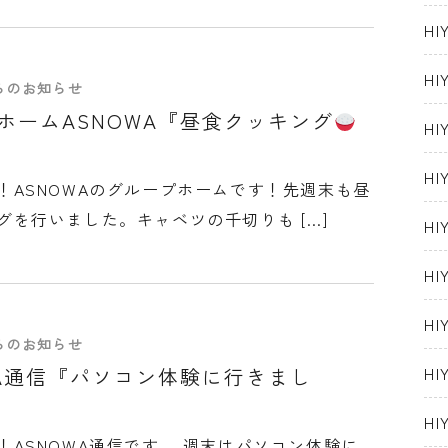
H
H
からのお知らせ
ホームASNOWA『昼食クッキング
H
H
！ASNOWAのグループホームです！先週末も昼
グを行いました。キャベツの千切りも […]
H
H
H
からのお知らせ
H
WA通信『パソコン体験に行きまし
H
！ASNOWA通信です。 週末はパソコン体験に