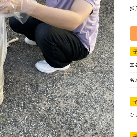
採
富
名
ひ