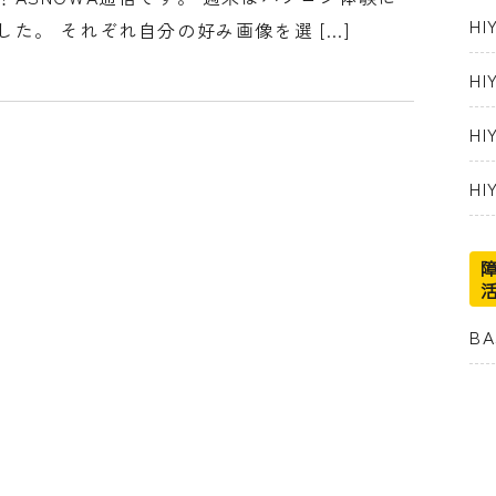
H
した。 それぞれ自分の好み画像を選 […]
H
H
HI
B