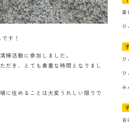
富
ひ
ムです！
清掃活動に参加しました。
ひ
ただき、とても貴重な時間となりまし
ひ
み
場に住めることは大変うれしい限りで
吉