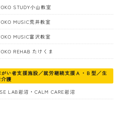
IYOKO STUDY小山教室
IYOKO MUSIC荒井教室
IYOKO MUSIC富沢教室
YOKO REHAB たけくま
障がい者支援施設／就労継続支援Ａ・Ｂ型／生
活介護
ASE LAB岩沼・CALM CARE岩沼