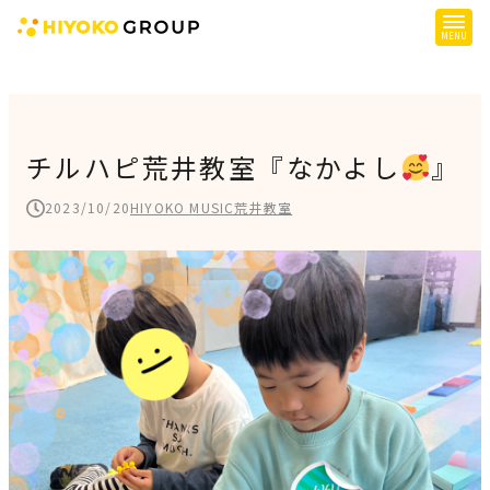
ひよこグループについて
提供サービス
チルハピ荒井教室『なかよし
』
子育て支援
2023/10/20
HIYOKO MUSIC荒井教室
障がい児支援
障がい者支援
施設一覧
会社概要
お知らせ
採用情報
施設空き状況はこちら