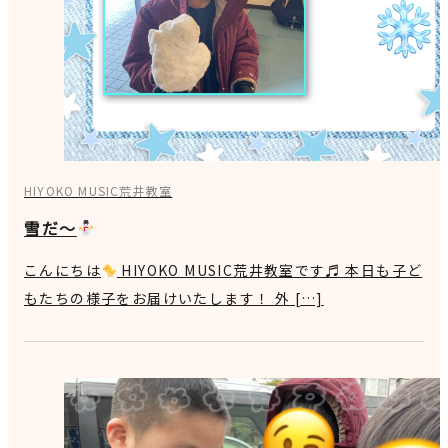
HIYOKO MUSIC荒井教室
雪だ～
こんにちは
HIYOKO MUSIC荒井教室です♬ 本日も子ど
もたちの様子をお届けいたします！ 外 […]