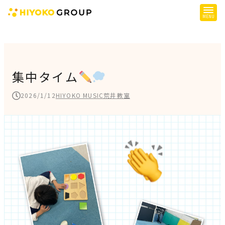
ひよこグループについて
提供サービス
集中タイム
子育て支援
2026/1/12
HIYOKO MUSIC荒井教室
障がい児支援
障がい者支援
施設一覧
会社概要
お知らせ
採用情報
施設空き状況はこちら