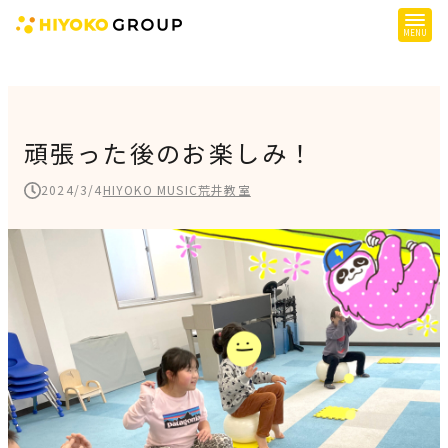
ひよこグループについて
提供サービス
頑張った後のお楽しみ！
子育て支援
2024/3/4
HIYOKO MUSIC荒井教室
障がい児支援
障がい者支援
施設一覧
会社概要
お知らせ
採用情報
施設空き状況はこちら