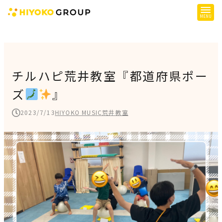
ひよこグループについて
提供サービス
チルハピ荒井教室『都道府県ポー
ズ
』
子育て支援
障がい児支援
2023/7/13
HIYOKO MUSIC荒井教室
障がい者支援
施設一覧
会社概要
お知らせ
採用情報
施設空き状況はこちら