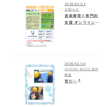
2026/02/12
お知らせ
音楽療育×専門的
支援 オンライン講
演会のご案内
2026/01/14
HIYOKO MUSIC荒井
教室
雪だ～