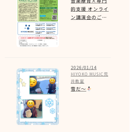
音楽療育×専門
的支援 オンライ
ン講演会のご案
内
2026/01/14
HIYOKO MUSIC荒
井教室
雪だ～