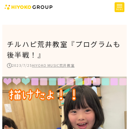
ひよこグループについて
提供サービス
チルハピ荒井教室『プログラムも
後半戦！』
子育て支援
障がい児支援
2023/7/25
HIYOKO MUSIC荒井教室
障がい者支援
施設一覧
会社概要
お知らせ
採用情報
施設空き状況はこちら