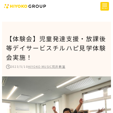
ひよこグループについて
提供サービス
【体験会】児童発達支援・放課後
等デイサービスチルハピ見学体験
子育て支援
会実施！
障がい児支援
障がい者支援
2023/5/10
HIYOKO MUSIC荒井教室
施設一覧
会社概要
お知らせ
採用情報
施設空き状況はこちら