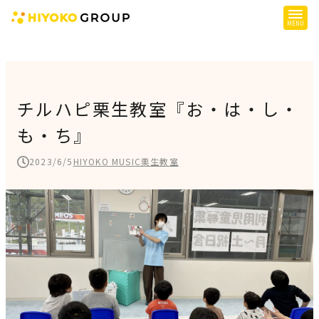
ひよこグループについて
提供サービス
チルハピ栗生教室『お・は・し・
も・ち』
子育て支援
障がい児支援
2023/6/5
HIYOKO MUSIC栗生教室
障がい者支援
施設一覧
会社概要
お知らせ
採用情報
施設空き状況はこちら