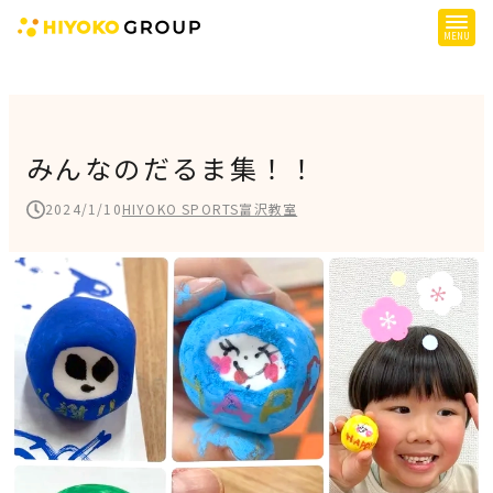
ひよこグループについて
提供サービス
みんなのだるま集！！
子育て支援
2024/1/10
HIYOKO SPORTS富沢教室
障がい児支援
障がい者支援
施設一覧
会社概要
お知らせ
採用情報
施設空き状況はこちら