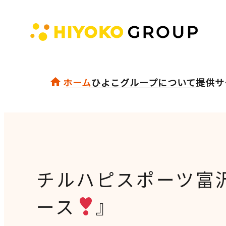
ホーム
ひよこグループについて
提供サ
チルハピスポーツ富
ース
』