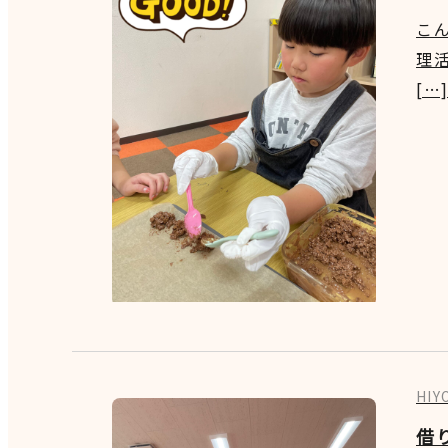
こん
理
[…
HI
借