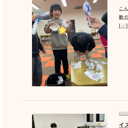
こん
動
[…
HI
イ