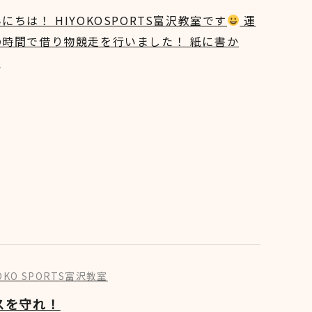
にちは！ HIYOKOSPORTS富沢教室です
運
の時間で借り物競走を行いました！ 紙に書か
]
YOKO SPORTS富沢教室
スを守れ！