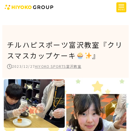
ひよこグループについて
提供サービス
チルハピスポーツ富沢教室『クリ
スマスカップケーキ
』
子育て支援
障がい児支援
2023/12/27
HIYOKO SPORTS富沢教室
障がい者支援
施設一覧
会社概要
お知らせ
採用情報
施設空き状況はこちら