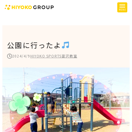
ひよこグループについて
提供サービス
公園に行ったよ
子育て支援
2024/4/9
HIYOKO SPORTS富沢教室
障がい児支援
障がい者支援
施設一覧
会社概要
お知らせ
採用情報
施設空き状況はこちら