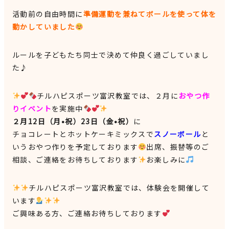
活動前の自由時間に
準備運動を兼ねてボールを使って体を
動かしていました
ルールを子どもたち同士で決めて仲良く過ごしていまし
た♪
チルハピスポーツ富沢教室では、２月に
おやつ作
りイベント
を実施中
２月12日（月•祝）23日（金•祝）
に
チョコレートとホットケーキミックスで
スノーボール
と
いうおやつ作りを予定しております
出席、振替等のご
相談、ご連絡をお待ちしております
お楽しみに
チルハピスポーツ富沢教室では、体験会を開催して
います
ご興味ある方、ご連絡お待ちしております