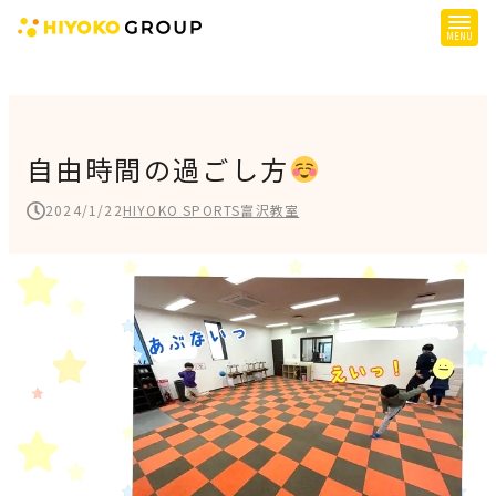
ひよこグループについて
提供サービス
自由時間の過ごし方
子育て支援
2024/1/22
HIYOKO SPORTS富沢教室
障がい児支援
障がい者支援
施設一覧
会社概要
お知らせ
採用情報
施設空き状況はこちら