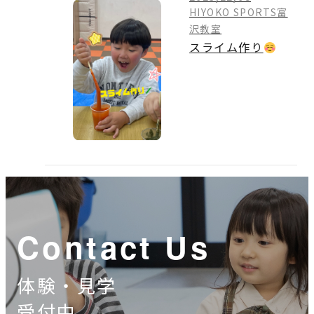
HIYOKO SPORTS富
沢教室
スライム作り
Contact Us
体験・見学
受付中