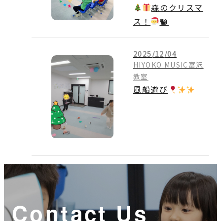
森のクリスマ
ス！
🐿
2025/12/04
HIYOKO MUSIC富沢
教室
風船遊び
Contact Us