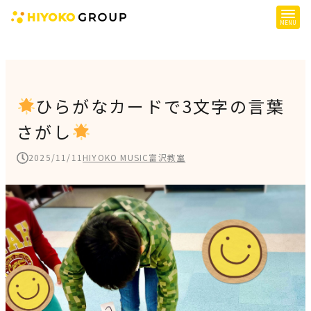
ひよこグループについて
提供サービス
ひらがなカードで3文字の言葉
さがし
子育て支援
障がい児支援
2025/11/11
HIYOKO MUSIC富沢教室
障がい者支援
施設一覧
会社概要
お知らせ
採用情報
施設空き状況はこちら