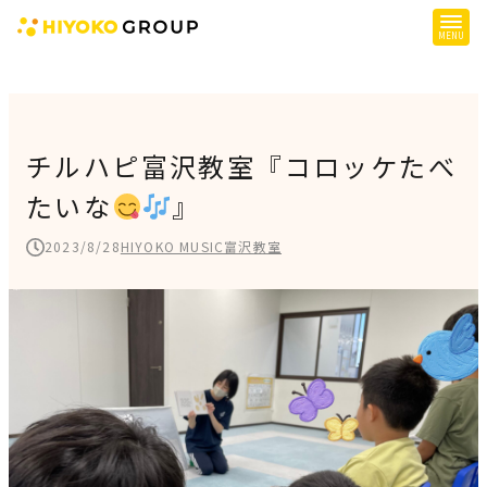
ひよこグループについて
提供サービス
チルハピ富沢教室『コロッケたべ
たいな
』
子育て支援
障がい児支援
2023/8/28
HIYOKO MUSIC富沢教室
障がい者支援
施設一覧
会社概要
お知らせ
採用情報
施設空き状況はこちら