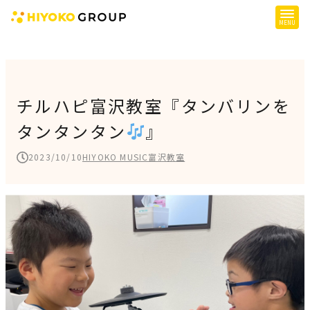
ひよこグループについて
提供サービス
チルハピ富沢教室『タンバリンを
タンタンタン
』
子育て支援
障がい児支援
2023/10/10
HIYOKO MUSIC富沢教室
障がい者支援
施設一覧
会社概要
お知らせ
採用情報
施設空き状況はこちら