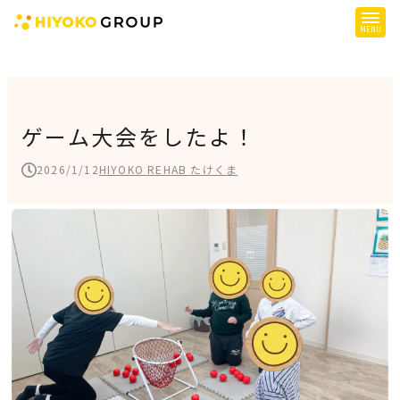
ひよこグループについて
提供サービス
ゲーム大会をしたよ！
子育て支援
2026/1/12
HIYOKO REHAB たけくま
障がい児支援
障がい者支援
施設一覧
会社概要
お知らせ
採用情報
施設空き状況はこちら