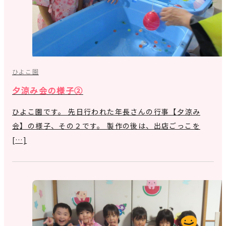
ひよこ園
夕涼み会の様子②
ひよこ園です。 先日行われた年長さんの行事【夕涼み
会】の様子、その２です。 製作の後は、出店ごっこを
[…]