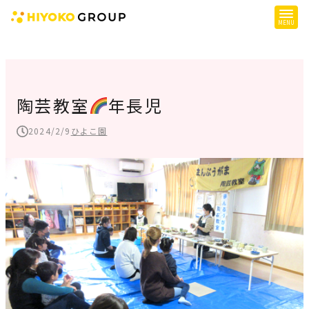
ひよこグループについて
提供サービス
陶芸教室
年長児
子育て支援
2024/2/9
ひよこ園
障がい児支援
障がい者支援
施設一覧
会社概要
お知らせ
採用情報
施設空き状況はこちら