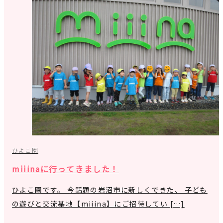
ひよこ園
miiinaに行ってきました！
ひよこ園です。 今話題の岩沼市に新しくできた、 子ども
の遊びと交流基地【miiina】にご招待してい […]