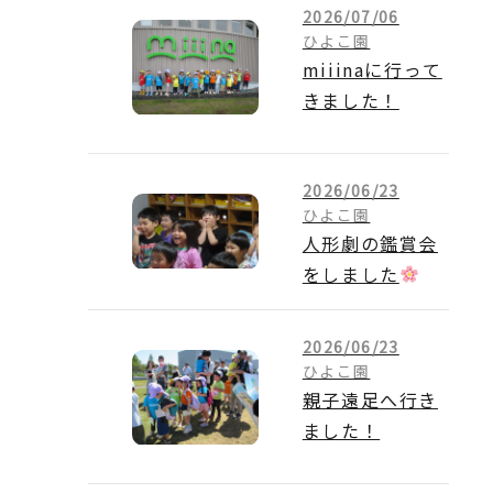
2026/07/06
ひよこ園
miiinaに行って
きました！
2026/06/23
ひよこ園
人形劇の鑑賞会
をしました
2026/06/23
ひよこ園
親子遠足へ行き
ました！