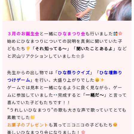
見学申込・お問合せ
３月のお誕生会
と一緒に
ひなまつり会
も行いました
始めにひなまつりについての説明を真剣に聞いていた子
どもたち
「
それ知ってる～
」「
聞いたことあるよ
」など
と沢山リアクションしていました☆彡
先生からの出し物では「
ひな祭りクイズ
」「
ひな壇飾り
つけゲーム
」を行い、大盛り上がりでした
ゲームでは見本と一緒になるように良く見ながら、ゲー
ムに参加していました
完成すると「
一緒だ～
」と言って
喜んでいた子どもたちです！！
”うれしいひなまつり”の歌も大きな声で歌っていてとても
素敵でした
お菓子のプレゼント
も貰ってニコニコの子どもたち
楽しいひなまつり会になりました！