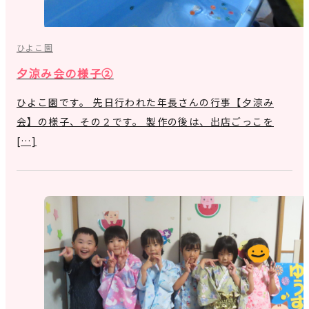
ひよこ園
夕涼み会の様子②
ひよこ園です。 先日行われた年長さんの行事【夕涼み
会】の様子、その２です。 製作の後は、出店ごっこを
[…]