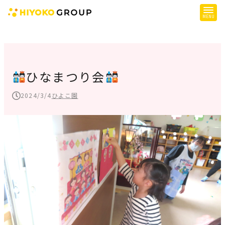
ひよこグループについて
提供サービス
ひなまつり会
子育て支援
2024/3/4
ひよこ園
障がい児支援
障がい者支援
施設一覧
会社概要
お知らせ
採用情報
施設空き状況はこちら