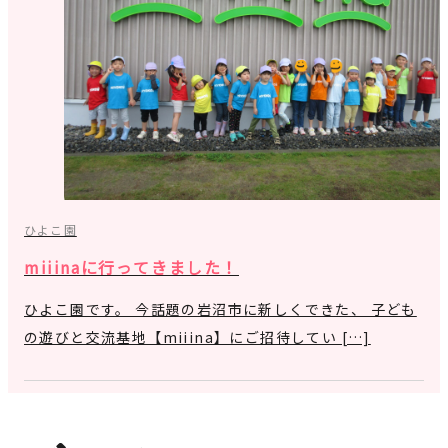
ひよこ園
miiinaに行ってきました！
ひよこ園です。 今話題の岩沼市に新しくできた、 子ども
の遊びと交流基地【miiina】にご招待してい […]