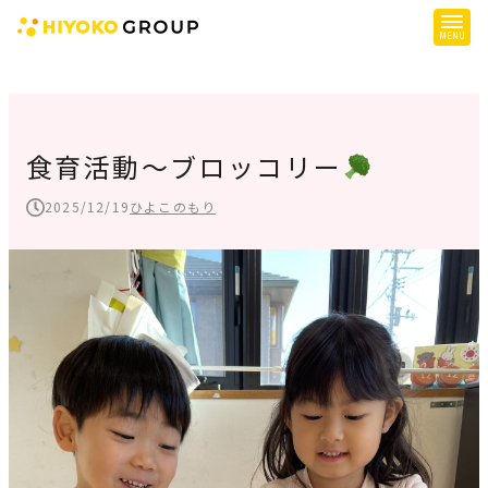
ひよこグループについて
提供サービス
食育活動～ブロッコリー
子育て支援
2025/12/19
ひよこのもり
障がい児支援
障がい者支援
施設一覧
会社概要
お知らせ
採用情報
施設空き状況はこちら