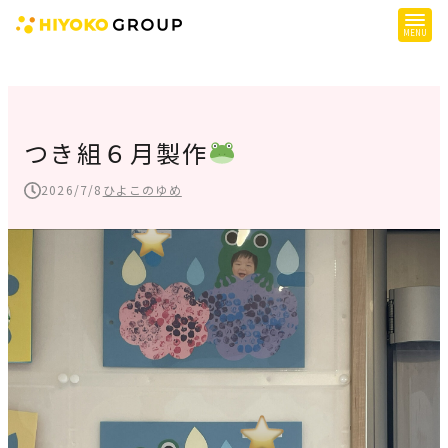
ひよこグループについて
提供サービス
つき組６月製作
子育て支援
2026/7/8
ひよこのゆめ
障がい児支援
障がい者支援
施設一覧
会社概要
お知らせ
採用情報
施設空き状況はこちら