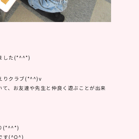
した(*^^*)
クラブ(*^^)v
いて、お友達や先生と仲良く遊ぶことが出来
^^*)
(^O^)