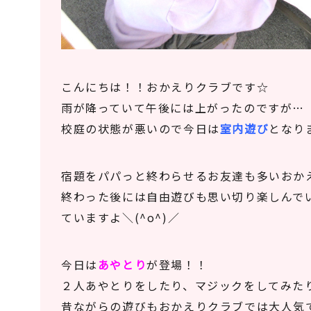
こんにちは！！おかえりクラブです☆
雨が降っていて午後には上がったのですが…
校庭の状態が悪いので今日は
室内遊び
となりま
宿題をパパっと終わらせるお友達も多いおかえり
終わった後には自由遊びも思い切り楽しんで
ていますよ＼(^o^)／
今日は
あやとり
が登場！！
２人あやとりをしたり、マジックをしてみたり(*
昔ながらの遊びもおかえりクラブでは大人気です