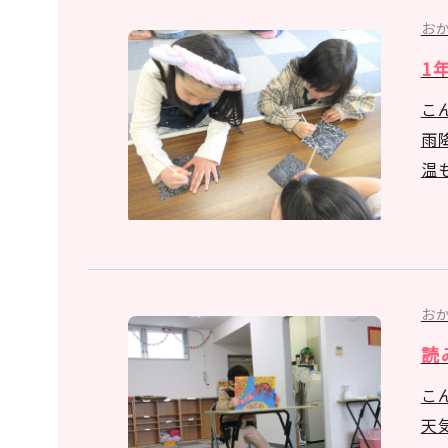
お
1
こ
雨
温
お
読
こ
天