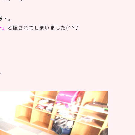
様…。
ー」
と隠されてしまいました(^^♪
／