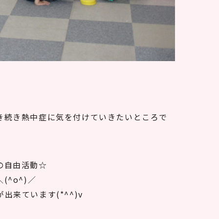
き続き熱中症に気を付けていきたいところで
の自由活動☆
^o^)／
来ています(*^^)v