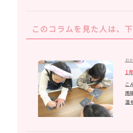
このコラムを見た人は、
お
1
こ
雨
温