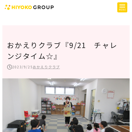
ひよこグループについて
提供サービス
おかえりクラブ『9/21 チャレ
ンジタイム☆』
子育て支援
障がい児支援
2023/9/25
おかえりクラブ
障がい者支援
施設一覧
会社概要
お知らせ
採用情報
施設空き状況はこちら