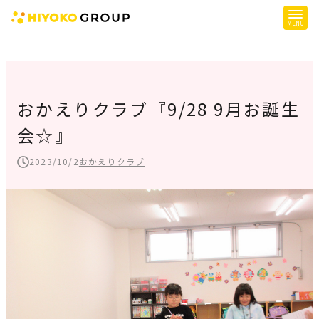
ひよこグループについて
提供サービス
おかえりクラブ『9/28 9月お誕生
会☆』
子育て支援
障がい児支援
2023/10/2
おかえりクラブ
障がい者支援
施設一覧
会社概要
お知らせ
採用情報
施設空き状況はこちら