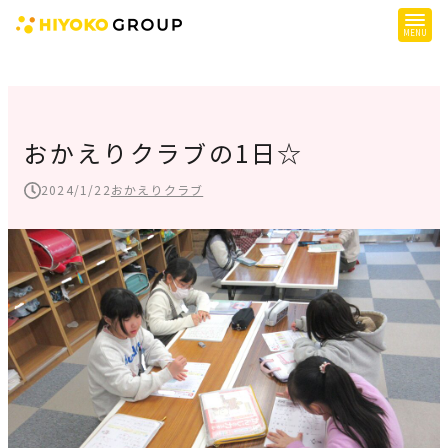
ひよこグループについて
提供サービス
おかえりクラブの1日☆
子育て支援
2024/1/22
おかえりクラブ
障がい児支援
障がい者支援
施設一覧
会社概要
お知らせ
採用情報
施設空き状況はこちら