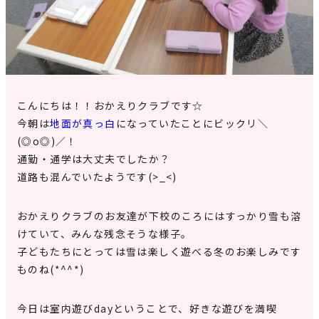
見学申込・お問合せ
こんにちは！！おかえりクラブです☆
今朝は
地面が真っ白
になっていたことにビックリ＼
(◎o◎)／！
通勤・通学は大丈夫でしたか？
道路も混んでいたようです(>_<)
おかえりクラブのお友達が下校のころにはすっかり雪も溶
けていて、みんな残念そうな様子。
子どもたちにとっては雪は楽しく遊べる冬のお楽しみです
ものね(*^^*)
今日は室内遊びdayということで、好きな遊びを満喫