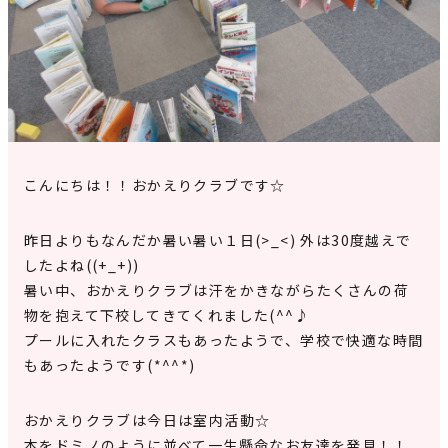
見学申込・お問合せ
こんにちは！！おかえりクラブです☆
昨日よりもなんだか暑い暑い１日(>_<) 外は30度越えで
したよね((+_+))
暑い中、おかえりクラブは汗をかきながらたくさんの荷
物を抱えて下校してきてくれました(^^♪
プールに入れたクラスもあったようで、学校で快適な時間
もあったようです(*^^*)
おかえりクラブは今日は室内活動☆
本をドミノのように並べて一生懸命なお友達を発見！！