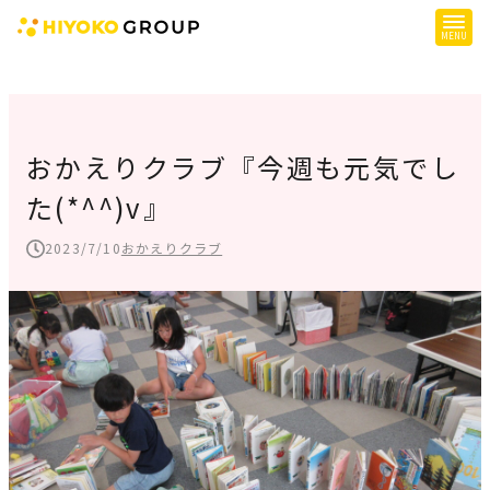
ひよこグループについて
提供サービス
おかえりクラブ『今週も元気でし
た(*^^)v』
子育て支援
障がい児支援
2023/7/10
おかえりクラブ
障がい者支援
施設一覧
会社概要
お知らせ
採用情報
施設空き状況はこちら