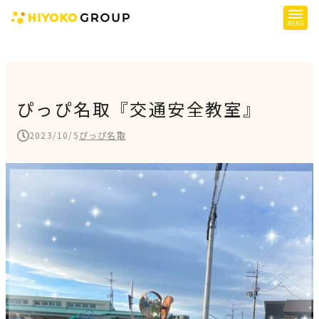
ひよこグループについて
提供サービス
ぴっぴ名取『交通安全教室』
子育て支援
2023/10/5
ぴっぴ名取
障がい児支援
障がい者支援
施設一覧
会社概要
お知らせ
採用情報
施設空き状況はこちら