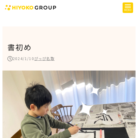
ひよこグループについて
提供サービス
書初め
子育て支援
2024/1/10
ぴっぴ名取
障がい児支援
障がい者支援
施設一覧
会社概要
お知らせ
採用情報
施設空き状況はこちら