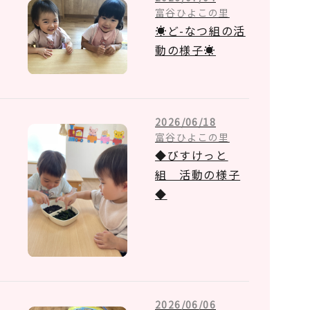
富谷ひよこの里
☀ど-なつ組の活
動の様子☀
2026/06/18
富谷ひよこの里
◆びすけっと
組 活動の様子
◆
2026/06/06