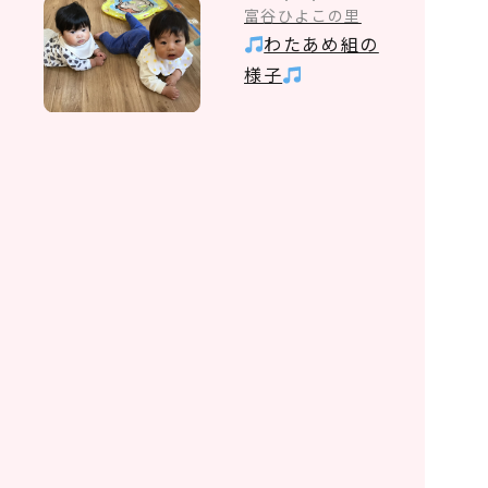
富谷ひよこの里
わたあめ組の
様子