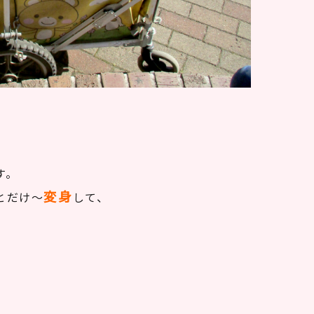
す。
変身
とだけ～
して、