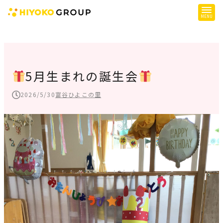
ひよこグループについて
提供サービス
5月生まれの誕生会
子育て支援
2026/5/30
富谷ひよこの里
障がい児支援
障がい者支援
施設一覧
会社概要
お知らせ
採用情報
施設空き状況はこちら